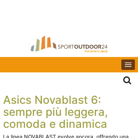
Togg
navi
Asics Novablast 6:
sempre più leggera,
comoda e dinamica
La linea NOVABLAST evolve ancora, offrendo una