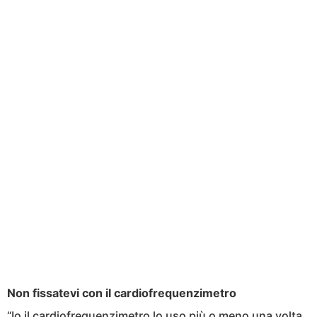
Non fissatevi con il cardiofrequenzimetro
“Io il cardiofrequenzimetro lo uso più o meno una volta