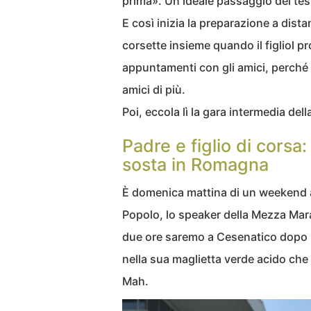
prima». Un ideale passaggio del te
E così inizia la preparazione a dista
corsette insieme quando il figliol pro
appuntamenti con gli amici, perché 
amici di più.
Poi, eccola lì la gara intermedia de
Padre e figlio di corsa
sosta in Romagna
È domenica mattina di un weekend 
Popolo, lo speaker della Mezza Mara
due ore saremo a Cesenatico dopo 21
nella sua maglietta verde acido che 
Mah.