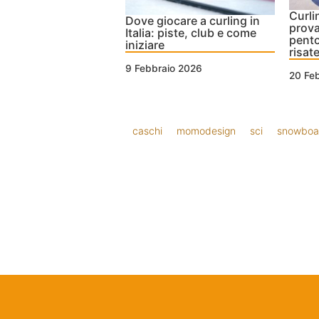
Curli
Dove giocare a curling in
prova
Italia: piste, club e come
pento
iniziare
risat
9 Febbraio 2026
20 Fe
caschi
momodesign
sci
snowboa