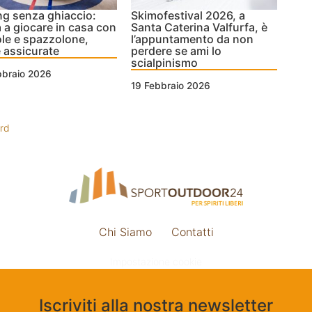
ng senza ghiaccio:
Skimofestival 2026, a
 a giocare in casa con
Santa Caterina Valfurfa, è
le e spazzolone,
l’appuntamento da non
e assicurate
perdere se ami lo
scialpinismo
bbraio 2026
19 Febbraio 2026
rd
Chi Siamo
Contatti
Impostazione cookie
Iscriviti alla nostra newsletter