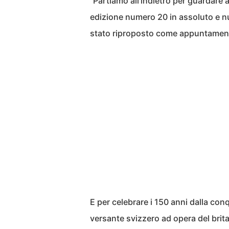
“Partiamo all’indietro per guardare 
edizione numero 20 in assoluto e n
stato riproposto come appuntament
E per celebrare i 150 anni dalla con
versante svizzero ad opera del bri