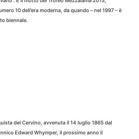
avanti”. È il motto del Trofeo Mezzalama 2015,
umero 10 dell’era moderna, da quando – nel 1997 – è
o biennale.
quista del Cervino, avvenuta il 14 luglio 1865 dal
tannico Edward Whymper, il prossimo anno il