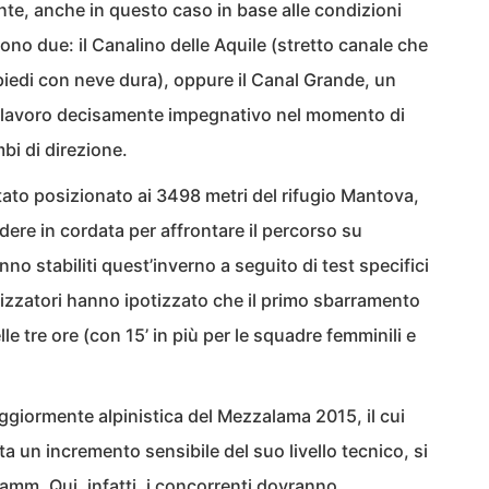
nte, anche in questo caso in base alle condizioni
 sono due: il Canalino delle Aquile (stretto canale che
iedi con neve dura), oppure il Canal Grande, un
n lavoro decisamente impegnativo nel momento di
mbi di direzione.
 stato posizionato ai 3498 metri del rifugio Mantova,
re in cordata per affrontare il percorso su
nno stabiliti quest’inverno a seguito di test specifici
ganizzatori hanno ipotizzato che il primo sbarramento
lle tre ore (con 15’ in più per le squadre femminili e
giormente alpinistica del Mezzalama 2015, il cui
 un incremento sensibile del suo livello tecnico, si
amm. Qui, infatti, i concorrenti dovranno