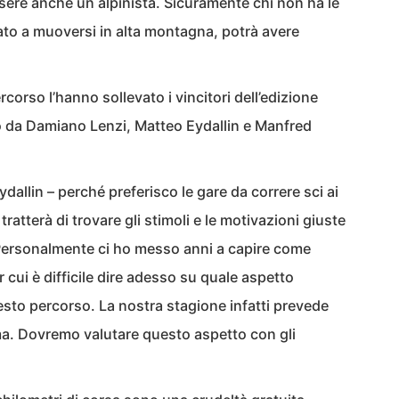
ssere anche un alpinista. Sicuramente chi non ha le
to a muoversi in alta montagna, potrà avere
corso l’hanno sollevato i vincitori dell’edizione
to da Damiano Lenzi, Matteo Eydallin e Manfred
dallin – perché preferisco le gare da correre sci ai
tratterà di trovare gli stimoli e le motivazioni giuste
Personalmente ci ho messo anni a capire come
 cui è difficile dire adesso su quale aspetto
esto percorso. La nostra stagione infatti prevede
ma. Dovremo valutare questo aspetto con gli