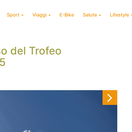
Sport
Viaggi
E-Bike
Salute
Lifestyle
so del Trofeo
5