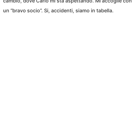
cambio, dove Carlo mi sta aspettando. Mi accoglie con
un “bravo socio”. Si, accidenti, siamo in tabella.