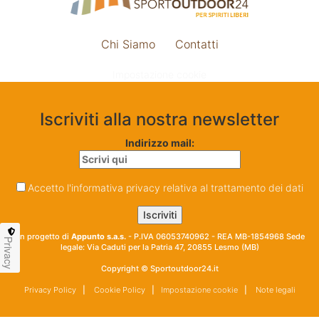
Chi Siamo
Contatti
Impostazione cookie
Iscriviti alla nostra newsletter
Indirizzo mail:
Accetto l'informativa privacy relativa al trattamento dei dati
Un progetto di
Appunto s.a.s.
- P.IVA 06053740962 - REA MB-1854968 Sede
Privacy
legale: Via Caduti per la Patria 47, 20855 Lesmo (MB)
Copyright © Sportoutdoor24.it
Privacy Policy
|
Cookie Policy
|
Impostazione cookie
|
Note legali