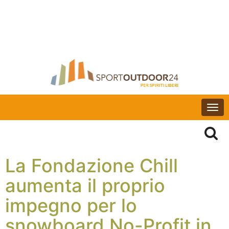
Togg
navi
La Fondazione Chill
aumenta il proprio
impegno per lo
snowboard No-Profit in