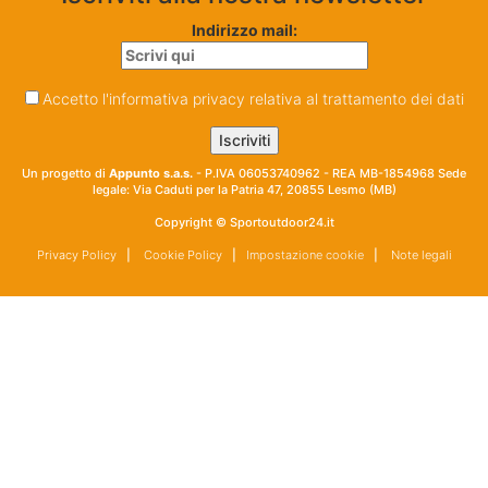
Indirizzo mail:
Accetto l'informativa privacy relativa al trattamento dei dati
Un progetto di
Appunto s.a.s.
- P.IVA 06053740962 - REA MB-1854968 Sede
legale: Via Caduti per la Patria 47, 20855 Lesmo (MB)
Copyright © Sportoutdoor24.it
Privacy Policy
|
Cookie Policy
|
Impostazione cookie
|
Note legali