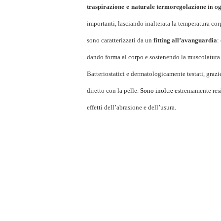
traspirazione
e
naturale termoregolazione
in o
importanti, lasciando inalterata la temperatura cor
sono caratterizzati da un
fitting all’avanguardia
:
dando forma al corpo e sostenendo la muscolatura
Batteriostatici e dermatologicamente testati, grazi
diretto con la pelle.
Sono inoltre e
stremamente resis
effetti dell’abrasione e dell’usura.