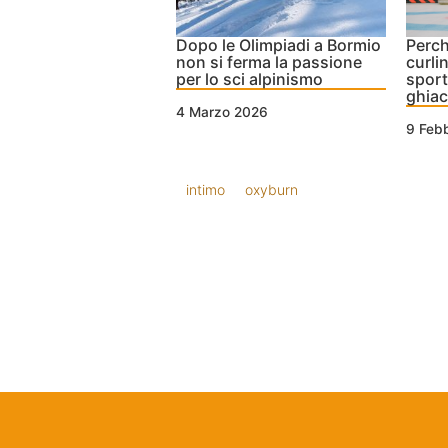
Dopo le Olimpiadi a Bormio
Perch
non si ferma la passione
curlin
per lo sci alpinismo
sport
ghiac
4 Marzo 2026
9 Feb
intimo
oxyburn