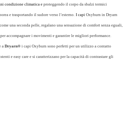
gni condizione climatica e
proteggendo il corpo da sbalzi termici
porea e trasportando il sudore verso l’esterno.
I capi
Oxyburn in Dryarn
 come
una seconda pelle, regalano una sensazione di comfort senza eguali,
 per accompagnare i movimenti e garantire le migliori performance.
e a
Dryarn®
i capi Oxyburn sono perfetti per un utilizzo a contatto
tenti e easy care e si caratterizzano per la capacità di contrastare gli