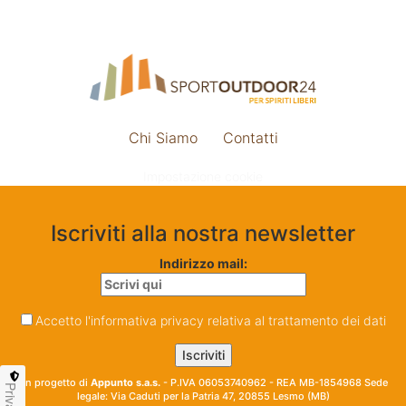
Chi Siamo
Contatti
Impostazione cookie
Iscriviti alla nostra newsletter
Indirizzo mail:
Accetto l'informativa privacy relativa al trattamento dei dati
Un progetto di
Appunto s.a.s.
- P.IVA 06053740962 - REA MB-1854968 Sede
Privacy
legale: Via Caduti per la Patria 47, 20855 Lesmo (MB)