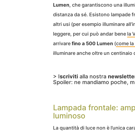
Lumen
, che garantiscono una illu
distanza da sé. Esistono lampade f
altri usi (per esempio illuminare all
leggere, per cui può andar bene
la 
arrivare
fino a 500 Lumen
(
come la
illuminare anche oltre un centinaio d
> I
scriviti
alla nostra
newslette
Spoiler: ne mandiamo poche, m
Lampada frontale: ampi
luminoso
La quantità di luce non è l’unica car