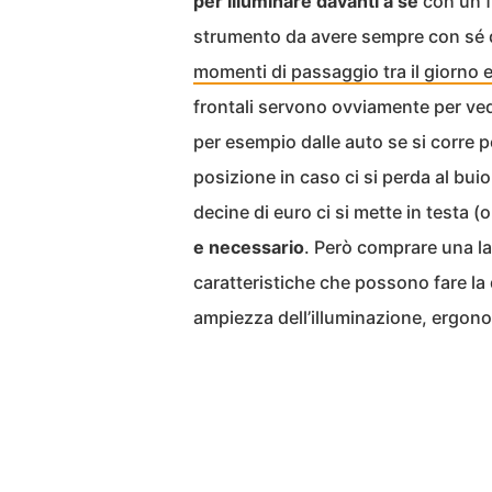
per illuminare davanti a sé
con un f
strumento da avere sempre con sé 
momenti di passaggio tra il giorno e
frontali servono ovviamente per ved
per esempio dalle auto se si corre 
posizione in caso ci si perda al bui
decine di euro ci si mette in testa (
e necessario
. Però comprare una la
caratteristiche che possono fare la 
ampiezza dell’illuminazione, ergono