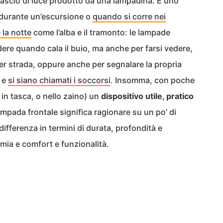
ascio di luce prodotto da una lampadina. È uno
durante un’escursione o
quando si corre nei
 la notte
come l’alba e il tramonto: le lampade
ere quando cala il buio, ma anche per farsi vedere,
per strada, oppure anche per segnalare la propria
o e
si siano chiamati i soccorsi
. Insomma, con poche
o in tasca, o nello zaino) un
dispositivo utile, pratico
mpada frontale significa ragionare su un po’ di
differenza in termini di durata, profondità e
mia e comfort e funzionalità.