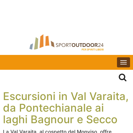
Togg
navi
Escursioni in Val Varaita,
da Pontechianale ai
laghi Bagnour e Secco
La Val Varaita, al cospetto del Monviso, offre