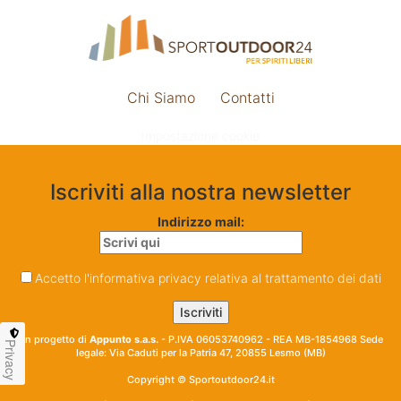
Chi Siamo
Contatti
Impostazione cookie
Iscriviti alla nostra newsletter
Indirizzo mail:
Accetto l'informativa privacy relativa al trattamento dei dati
Un progetto di
Appunto s.a.s.
- P.IVA 06053740962 - REA MB-1854968 Sede
Privacy
legale: Via Caduti per la Patria 47, 20855 Lesmo (MB)
Copyright © Sportoutdoor24.it