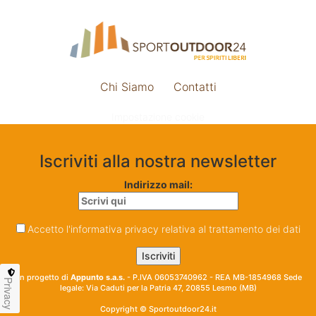
Chi Siamo
Contatti
Impostazione cookie
Iscriviti alla nostra newsletter
Indirizzo mail:
Accetto l'informativa privacy relativa al trattamento dei dati
Un progetto di
Appunto s.a.s.
- P.IVA 06053740962 - REA MB-1854968 Sede
Privacy
legale: Via Caduti per la Patria 47, 20855 Lesmo (MB)
Copyright © Sportoutdoor24.it