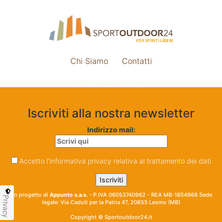
Chi Siamo
Contatti
Impostazione cookie
Iscriviti alla nostra newsletter
Indirizzo mail:
Accetto l'informativa privacy relativa al trattamento dei dati
Un progetto di
Appunto s.a.s.
- P.IVA 06053740962 - REA MB-1854968 Sede
Privacy
legale: Via Caduti per la Patria 47, 20855 Lesmo (MB)
Copyright © Sportoutdoor24.it