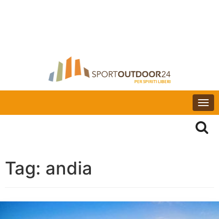
Togg
navi
Tag:
andia