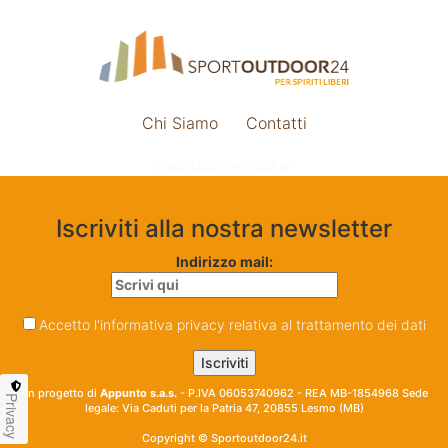
Chi Siamo
Contatti
Impostazione cookie
Iscriviti alla nostra newsletter
Indirizzo mail:
Accetto l'informativa privacy relativa al trattamento dei dati
Un progetto di
Appunto s.a.s.
- P.IVA 06053740962 - REA MB-1854968 Sede
Privacy
legale: Via Caduti per la Patria 47, 20855 Lesmo (MB)
Copyright © Sportoutdoor24.it