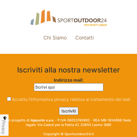
Chi Siamo
Contatti
Impostazione cookie
Iscriviti alla nostra newsletter
Indirizzo mail:
Accetto l'informativa privacy relativa al trattamento dei dati
Un progetto di
Appunto s.a.s.
- P.IVA 06053740962 - REA MB-1854968 Sede
Privacy
legale: Via Caduti per la Patria 47, 20855 Lesmo (MB)
Copyright © Sportoutdoor24.it