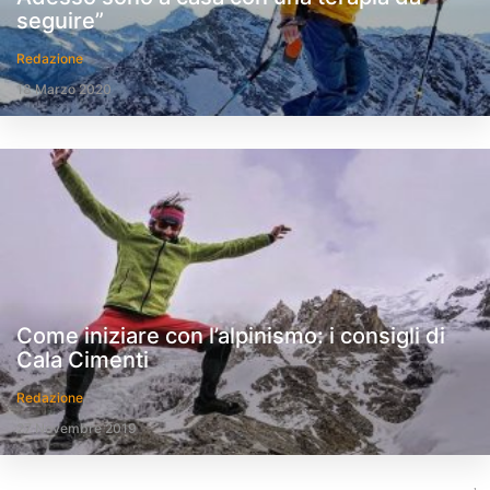
seguire”
Redazione
18 Marzo 2020
Come iniziare con l’alpinismo: i consigli di
Cala Cimenti
Redazione
27 Novembre 2019