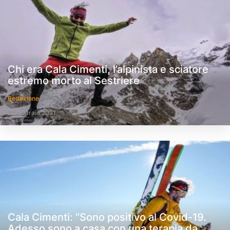
Chi era Cala Cimenti, l’alpinista e sciatore
estremo morto al Sestriere
Redazione
8 Febbraio 2021
Cala Cimenti: “Sono positivo al Covid-19.
Adesso sono a casa con una terapia da