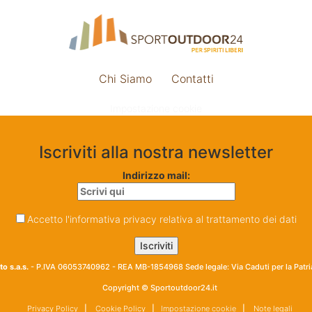
Chi Siamo
Contatti
Impostazione cookie
Iscriviti alla nostra newsletter
Indirizzo mail:
Accetto l'informativa privacy relativa al trattamento dei dati
o s.a.s.
- P.IVA 06053740962 - REA MB-1854968 Sede legale: Via Caduti per la Patr
Copyright © Sportoutdoor24.it
Privacy Policy
|
Cookie Policy
|
Impostazione cookie
|
Note legali