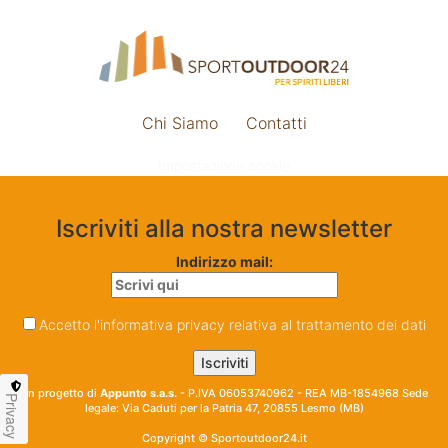
Chi Siamo
Contatti
Impostazione cookie
Iscriviti alla nostra newsletter
Indirizzo mail:
Accetto l'informativa privacy relativa al trattamento dei dati
Un progetto di
Appunto s.a.s.
- P.IVA 06053740962 - REA MB-1854968 Sede
Privacy
legale: Via Caduti per la Patria 47, 20855 Lesmo (MB)
Copyright © Sportoutdoor24.it