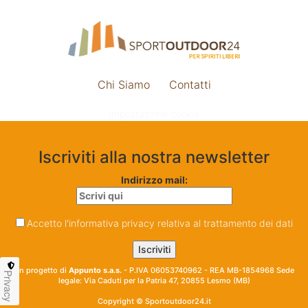
Chi Siamo
Contatti
Impostazione cookie
Iscriviti alla nostra newsletter
Indirizzo mail:
Accetto l'informativa privacy relativa al trattamento dei dati
Un progetto di
Appunto s.a.s.
- P.IVA 06053740962 - REA MB-1854968 Sede
Privacy
legale: Via Caduti per la Patria 47, 20855 Lesmo (MB)
Copyright © Sportoutdoor24.it