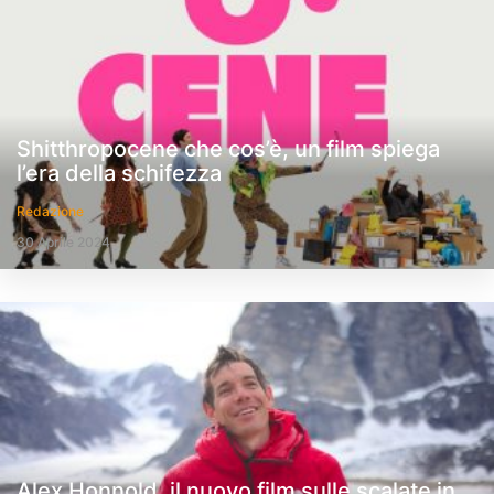
Shitthropocene che cos’è, un film spiega
l’era della schifezza
Redazione
30 Aprile 2024
Alex Honnold, il nuovo film sulle scalate in