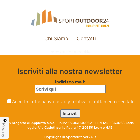
Chi Siamo
Contatti
Impostazione cookie
Iscriviti alla nostra newsletter
Indirizzo mail:
Accetto l'informativa privacy relativa al trattamento dei dati
Un progetto di
Appunto s.a.s.
- P.IVA 06053740962 - REA MB-1854968 Sede
Privacy
legale: Via Caduti per la Patria 47, 20855 Lesmo (MB)
Copyright © Sportoutdoor24.it