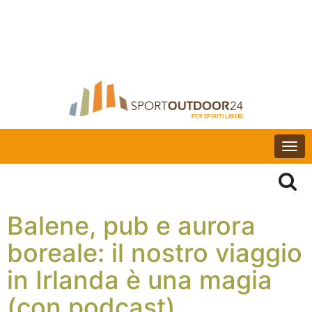
Togg
navi
Balene, pub e aurora
boreale: il nostro viaggio
in Irlanda è una magia
(con podcast)