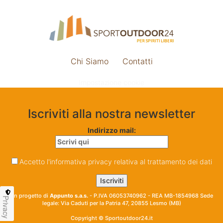
Chi Siamo
Contatti
Impostazione cookie
Iscriviti alla nostra newsletter
Indirizzo mail:
Accetto l'informativa privacy relativa al trattamento dei dati
Un progetto di
Appunto s.a.s.
- P.IVA 06053740962 - REA MB-1854968 Sede
Privacy
legale: Via Caduti per la Patria 47, 20855 Lesmo (MB)
Copyright © Sportoutdoor24.it