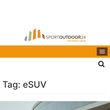
Togg
navi
Tag:
eSUV