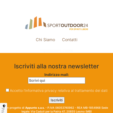
Chi Siamo
Contatti
Impostazione cookie
Iscriviti alla nostra newsletter
Indirizzo mail:
Accetto l'informativa privacy relativa al trattamento dei dati
Un progetto di
Appunto s.a.s.
- P.IVA 06053740962 - REA MB-1854968 Sede
legale: Via Caduti per la Patria 47, 20855 Lesmo (MB)