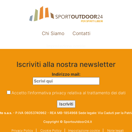
Chi Siamo
Contatti
Impostazione cookie
Iscriviti alla nostra newsletter
Indirizzo mail:
Accetto l'informativa privacy relativa al trattamento dei dati
o s.a.s.
- P.IVA 06053740962 - REA MB-1854968 Sede legale: Via Caduti per la Patr
Copyright © Sportoutdoor24.it
Privacy Policy
|
Cookie Policy
|
Impostazione cookie
|
Note legali