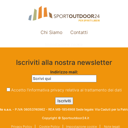
Chi Siamo
Contatti
Impostazione cookie
Iscriviti alla nostra newsletter
Indirizzo mail:
Accetto l'informativa privacy relativa al trattamento dei dati
o s.a.s.
- P.IVA 06053740962 - REA MB-1854968 Sede legale: Via Caduti per la Patr
Copyright © Sportoutdoor24.it
Privacy Policy
|
Cookie Policy
|
Impostazione cookie
|
Note legali