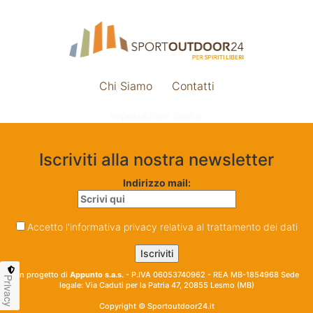
Chi Siamo
Contatti
Impostazione cookie
Iscriviti alla nostra newsletter
Indirizzo mail:
Accetto l'informativa privacy relativa al trattamento dei dati
Un progetto di
Appunto s.a.s.
- P.IVA 06053740962 - REA MB-1854968 Sede
Privacy
legale: Via Caduti per la Patria 47, 20855 Lesmo (MB)
Copyright © Sportoutdoor24.it