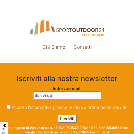
Chi Siamo
Contatti
Impostazione cookie
Iscriviti alla nostra newsletter
Indirizzo mail:
Accetto l'informativa privacy relativa al trattamento dei dati
Un progetto di
Appunto s.a.s.
- P.IVA 06053740962 - REA MB-1854968 Sede
legale: Via Caduti per la Patria 47, 20855 Lesmo (MB)