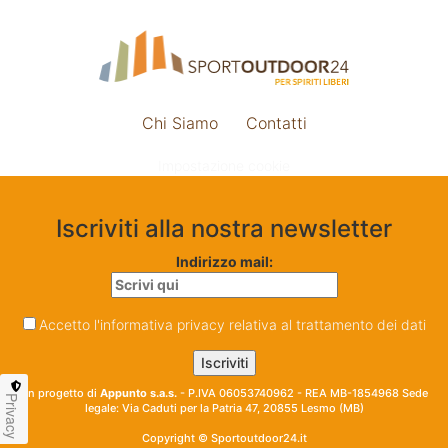
Chi Siamo
Contatti
Impostazione cookie
Iscriviti alla nostra newsletter
Indirizzo mail:
Accetto l'informativa privacy relativa al trattamento dei dati
Un progetto di
Appunto s.a.s.
- P.IVA 06053740962 - REA MB-1854968 Sede
Privacy
legale: Via Caduti per la Patria 47, 20855 Lesmo (MB)
Copyright © Sportoutdoor24.it