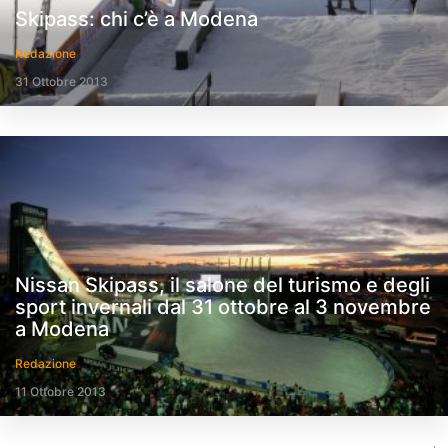
Skipass: chi c’è a Modena
Redazione
31 Ottobre 2013
Nissan Skipass, il salone del turismo e degli
sport invernali dal 31 ottobre al 3 novembre
a Modena
Redazione
11 Ottobre 2013