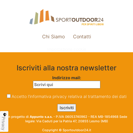
Chi Siamo
Contatti
Impostazione cookie
Iscriviti alla nostra newsletter
Indirizzo mail:
Accetto l'informativa privacy relativa al trattamento dei dati
Un progetto di
Appunto s.a.s.
- P.IVA 06053740962 - REA MB-1854968 Sede
Privacy
legale: Via Caduti per la Patria 47, 20855 Lesmo (MB)
Copyright © Sportoutdoor24.it