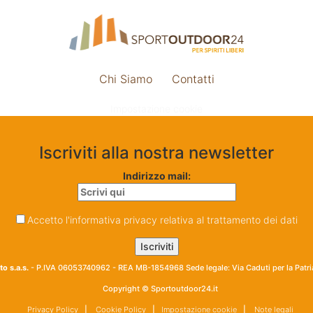
Chi Siamo
Contatti
Impostazione cookie
Iscriviti alla nostra newsletter
Indirizzo mail:
Accetto l'informativa privacy relativa al trattamento dei dati
o s.a.s.
- P.IVA 06053740962 - REA MB-1854968 Sede legale: Via Caduti per la Patr
Copyright © Sportoutdoor24.it
Privacy Policy
|
Cookie Policy
|
Impostazione cookie
|
Note legali