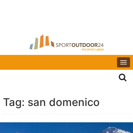
Togg
navi
Tag:
san domenico