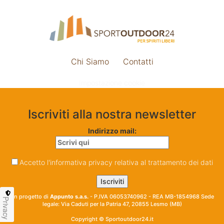
Chi Siamo
Contatti
Impostazione cookie
Iscriviti alla nostra newsletter
Indirizzo mail:
Accetto l'informativa privacy relativa al trattamento dei dati
Un progetto di
Appunto s.a.s.
- P.IVA 06053740962 - REA MB-1854968 Sede
Privacy
legale: Via Caduti per la Patria 47, 20855 Lesmo (MB)
Copyright © Sportoutdoor24.it