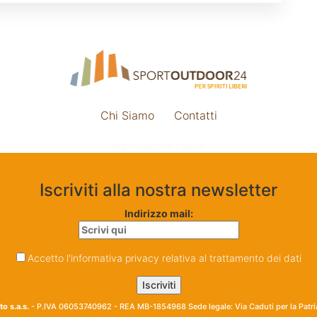
Chi Siamo
Contatti
Impostazione cookie
Iscriviti alla nostra newsletter
Indirizzo mail:
Accetto l'informativa privacy relativa al trattamento dei dati
o s.a.s.
- P.IVA 06053740962 - REA MB-1854968 Sede legale: Via Caduti per la Patr