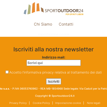
Chi Siamo
Contatti
Impostazione cookie
Iscriviti alla nostra newsletter
Indirizzo mail:
Accetto l'informativa privacy relativa al trattamento dei dati
o s.a.s.
- P.IVA 06053740962 - REA MB-1854968 Sede legale: Via Caduti per la Patr
Copyright © Sportoutdoor24.it
Privacy Policy
|
Cookie Policy
|
Impostazione cookie
|
Note legali