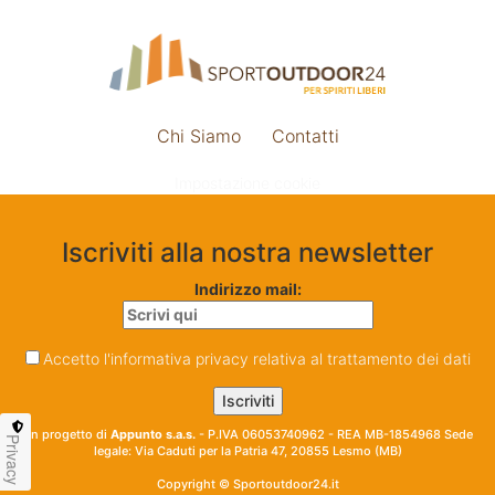
Chi Siamo
Contatti
Impostazione cookie
Iscriviti alla nostra newsletter
Indirizzo mail:
Accetto l'informativa privacy relativa al trattamento dei dati
Un progetto di
Appunto s.a.s.
- P.IVA 06053740962 - REA MB-1854968 Sede
Privacy
legale: Via Caduti per la Patria 47, 20855 Lesmo (MB)
Copyright © Sportoutdoor24.it