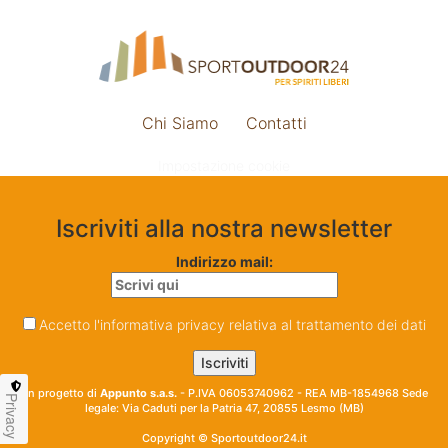
Chi Siamo
Contatti
Impostazione cookie
Iscriviti alla nostra newsletter
Indirizzo mail:
Accetto l'informativa privacy relativa al trattamento dei dati
Un progetto di
Appunto s.a.s.
- P.IVA 06053740962 - REA MB-1854968 Sede
Privacy
legale: Via Caduti per la Patria 47, 20855 Lesmo (MB)
Copyright © Sportoutdoor24.it