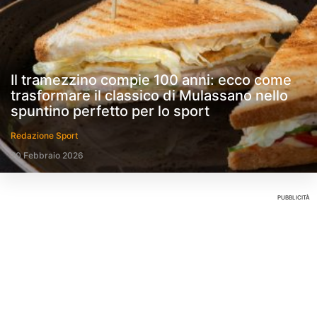
Il tramezzino compie 100 anni: ecco come
trasformare il classico di Mulassano nello
spuntino perfetto per lo sport
Redazione Sport
20 Febbraio 2026
PUBBLICITÀ