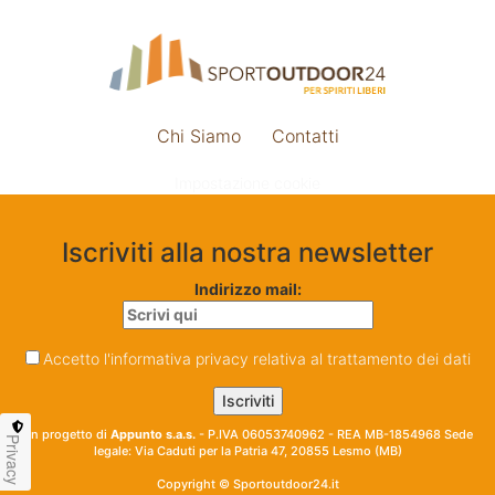
Chi Siamo
Contatti
Impostazione cookie
Iscriviti alla nostra newsletter
Indirizzo mail:
Accetto l'informativa privacy relativa al trattamento dei dati
Un progetto di
Appunto s.a.s.
- P.IVA 06053740962 - REA MB-1854968 Sede
Privacy
legale: Via Caduti per la Patria 47, 20855 Lesmo (MB)
Copyright © Sportoutdoor24.it