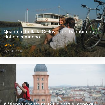
Quanto è bella la Ciclovia del Danubio, da
Höflein a Vienna
Ediciclo
10 Aprile 2025
A Vienna per Mozart? No grazie, sono qui