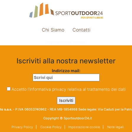
Chi Siamo
Contatti
Impostazione cookie
Iscriviti alla nostra newsletter
Indirizzo mail:
Accetto l'informativa privacy relativa al trattamento dei dati
o s.a.s.
- P.IVA 06053740962 - REA MB-1854968 Sede legale: Via Caduti per la Patr
Copyright © Sportoutdoor24.it
Privacy Policy
|
Cookie Policy
|
Impostazione cookie
|
Note legali