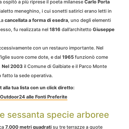
lla ospitò a più riprese il poeta milanese
Carlo Porta
aletto meneghino, i cui sonetti satirici erano letti in
 La
cancellata a forma di esedra
, uno degli elementi
lesso, fu realizzata nel
1816
dall’architetto
Giuseppe
ccessivamente con un restauro importante. Nel
iglie suore come dote, e dal
1965
funzionò come
.
Nel 2003
il Comune di Galbiate e il Parco Monte
 fatto la sede operativa.
lla tua lista con un click diretto:
Outdoor24 alle Fonti Preferite
lli e sessanta specie arboree
rca
7.000 metri quadrati
su tre terrazze a quote