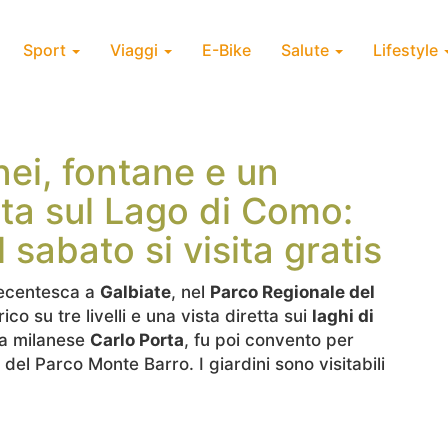
Sport
Viaggi
E-Bike
Salute
Lifestyle
nei, fontane e un
sta sul Lago di Como:
al sabato si visita gratis
tecentesca a
Galbiate
, nel
Parco Regionale del
ico su tre livelli e una vista diretta sui
laghi di
eta milanese
Carlo Porta
, fu poi convento per
del Parco Monte Barro. I giardini sono visitabili