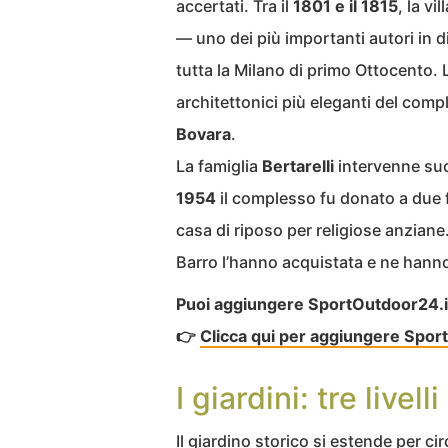
accertati. Tra il
1801 e il 1815
, la vi
— uno dei più importanti autori in di
tutta la Milano di primo Ottocento.
architettonici più eleganti del comp
Bovara
.
La famiglia
Bertarelli
intervenne su
1954
il complesso fu donato a due f
casa di riposo per religiose anziane
Barro l’hanno acquistata e ne hanno
Puoi aggiungere SportOutdoor24.it a
👉
Clicca qui per aggiungere Sport
I giardini: tre live
Il giardino storico si estende per ci