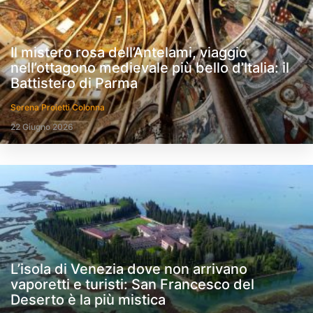
Il mistero rosa dell’Antelami, viaggio
nell’ottagono medievale più bello d’Italia: il
Battistero di Parma
Serena Proietti Colonna
22 Giugno 2026
L’isola di Venezia dove non arrivano
vaporetti e turisti: San Francesco del
Deserto è la più mistica