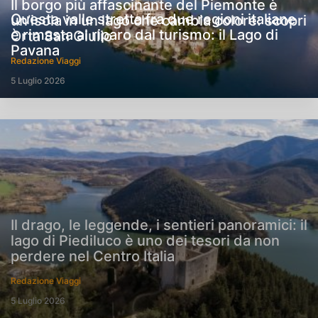
Il borgo più affascinante del Piemonte è
Questa valle stretta fra due regioni italiane
un’isola in un lago che cambia colore: scopri
è rimasta al riparo dal turismo: il Lago di
Orta San Giulio
Pavana
Redazione Viaggi
5 Luglio 2026
Il drago, le leggende, i sentieri panoramici: il
lago di Piediluco è uno dei tesori da non
perdere nel Centro Italia
Redazione Viaggi
5 Luglio 2026