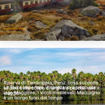
Redazione Viaggi
21 Luglio 2026
Riserva di Tambopata, Perù: cosa succede
La Torre Imperiale, il santuario a picco sul
all’alba sulle collpe di argilla e perché vale il
lago Maggiore, i vicoli medievali: Maccagno
viaggio
è un borgo fuori dal tempo
Redazione Viaggi