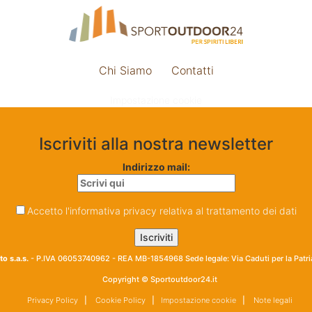
Chi Siamo
Contatti
Impostazione cookie
Iscriviti alla nostra newsletter
Indirizzo mail:
Accetto l'informativa privacy relativa al trattamento dei dati
o s.a.s.
- P.IVA 06053740962 - REA MB-1854968 Sede legale: Via Caduti per la Patr
Copyright © Sportoutdoor24.it
Privacy Policy
|
Cookie Policy
|
Impostazione cookie
|
Note legali