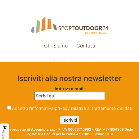
Chi Siamo
Contatti
Impostazione cookie
Iscriviti alla nostra newsletter
Indirizzo mail:
Accetto l'informativa privacy relativa al trattamento dei dati
Un progetto di
Appunto s.a.s.
- P.IVA 06053740962 - REA MB-1854968 Sede
Privacy
legale: Via Caduti per la Patria 47, 20855 Lesmo (MB)