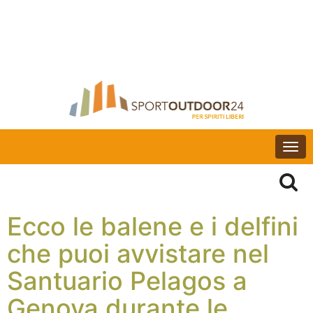
Togg
navi
Ecco le balene e i delfini
che puoi avvistare nel
Santuario Pelagos a
Genova durante le