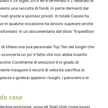
ziato il 24 luglio 2015 ed è terminato il 2 febbraio di
esto una raccolta di fondi in parte derivanti dal
rivati grazie a sponsor privati. In totale Cassie ha
ove in qualche occasione ha dovuto superare anche
rasformato’ in un documentario dal titolo “Expedition
 di stilare una sua personale Top Ten dei luoghi che
sconcerta un po’ il fatto che non abbia inserito
cchio Continente di emozioni è in grado di
nte inseguire il record di velocità sacrifica la
i pausa e godersi appieno i luoghi, i panorami e le
 da casa
 decima posizione, pone gli Stati Uniti come luogo