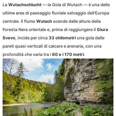
La
Wutachschlucht
— la Gola di Wutach — è una delle
ultime aree di paesaggio fluviale selvaggio dell’Europa
centrale. Il fiume
Wutach
scende dalle alture della
Foresta Nera orientale e, prima di raggiungere il
Giura
Svevo
, incide per circa
33 chilometri
una gola dalle
pareti quasi verticali di calcare e arenaria, con una
profondità che varia tra i
60 e i 170 metri
.