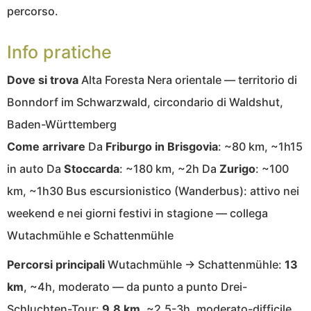
percorso.
Info pratiche
Dove si trova
Alta Foresta Nera orientale — territorio di
Bonndorf im Schwarzwald, circondario di Waldshut,
Baden-Württemberg
Come arrivare
Da
Friburgo in Brisgovia
: ~80 km, ~1h15
in auto Da
Stoccarda
: ~180 km, ~2h Da
Zurigo
: ~100
km, ~1h30 Bus escursionistico (Wanderbus): attivo nei
weekend e nei giorni festivi in stagione — collega
Wutachmühle e Schattenmühle
Percorsi principali
Wutachmühle → Schattenmühle:
13
km
, ~4h, moderato — da punto a punto Drei-
Schluchten-Tour:
9,8 km
, ~2,5-3h, moderato-difficile