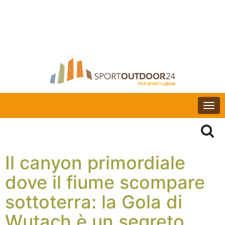
Togg
navi
Il canyon primordiale
dove il fiume scompare
sottoterra: la Gola di
Wutach è un segreto