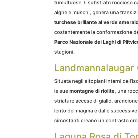
tumultuose. Il substrato roccioso c
alghe e muschi, genera una transiz
turchese brillante al verde smera
costantemente la conformazione dell
Parco Nazionale dei Laghi di Plitvic
stagioni.
Landmannalaugar (
Situata negli altopiani interni dell’is
le sue
montagne di riolite
, una rocc
striature accese di giallo, arancion
lento del magma e dalle successive 
circostanti creano un contrasto cro
Laguna Rosa di Tor