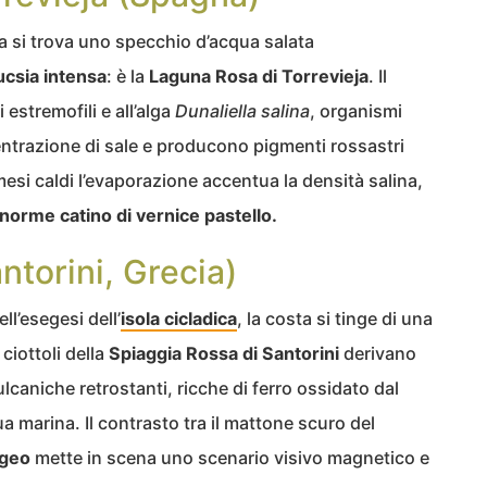
na si trova uno specchio d’acqua salata
ucsia intensa
: è la
Laguna Rosa di Torrevieja
. Il
estremofili e all’alga
Dunaliella salina
, organismi
ntrazione di sale e producono pigmenti rossastri
mesi caldi l’evaporazione accentua la densità salina,
norme catino di vernice pastello.
ntorini, Grecia)
ll’esegesi dell’
isola cicladica
, la costa si tinge di una
ciottoli della
Spiaggia Rossa di Santorini
derivano
ulcaniche retrostanti, ricche di ferro ossidato dal
qua marina. Il contrasto tra il mattone scuro del
geo
mette in scena uno scenario visivo magnetico e