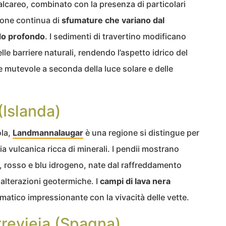
alcareo, combinato con la presenza di particolari
ione continua di
sfumature che variano dal
ldo profondo
. I sedimenti di travertino modificano
e barriere naturali, rendendo l’aspetto idrico del
e mutevole a seconda della luce solare e delle
Islanda)
ola,
Landmannalaugar
è una regione si distingue per
ia vulcanica ricca di minerali. I pendii mostrano
e, rosso e blu idrogeno, nate dal raffreddamento
alterazioni geotermiche. I
campi di lava nera
matico impressionante con la vivacità delle vette.
revieja (Spagna)