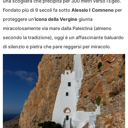
una scogliera che precipita per 300 metri verso l’Egeo.
Fondato più di 9 secoli fa sotto
Alessio I Comneno
per
proteggere un’
icona della Vergine
giunta
miracolosamente via mare dalla Palestina (almeno
secondo la tradizione), oggi è un affascinante baluardo
di silenzio e pietra che pare reggersi per miracolo.